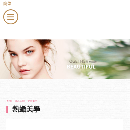
簡体
menu
會員登入
店家登入
加入會員
最新消息
美睫
美甲
紋繡
除毛
美容
美髮
新秘
到府服務
全省教學
會員專區
聯絡我們
首頁
除毛店家
熱蠟美學
熱蠟美學