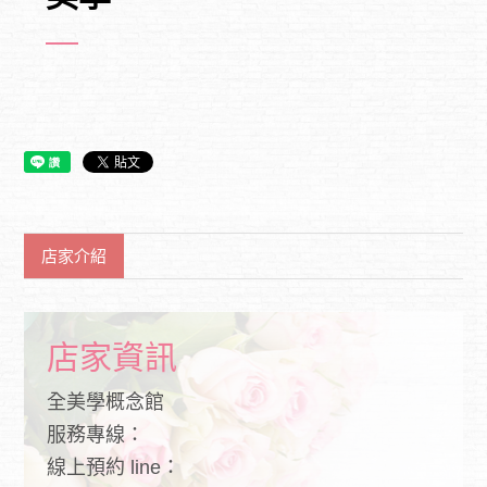
店家介紹
店家資訊
全美學概念館
服務專線：
線上預約 line：