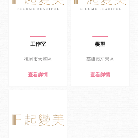
工作室
髮型
桃園市大溪區
高雄市左營區
查看詳情
查看詳情