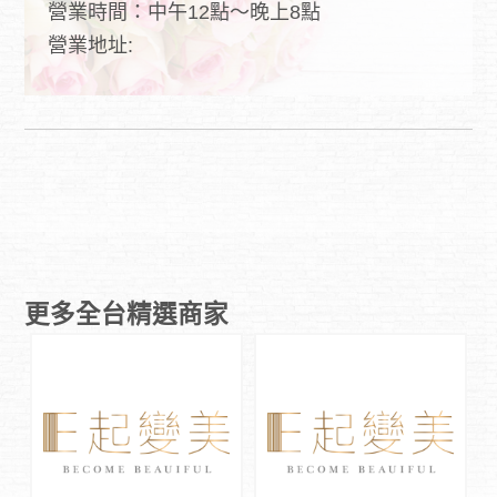
營業時間：中午12點～晚上8點
營業地址:
更多全台精選商家