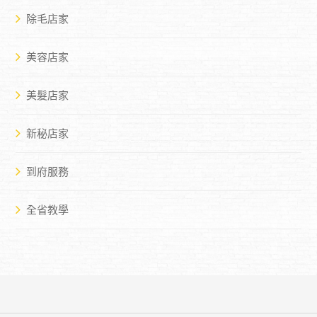
除毛店家
美容店家
美髮店家
新秘店家
到府服務
全省教學