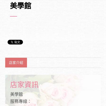
美學館
店家介紹
店家資訊
美學館
服務專線：