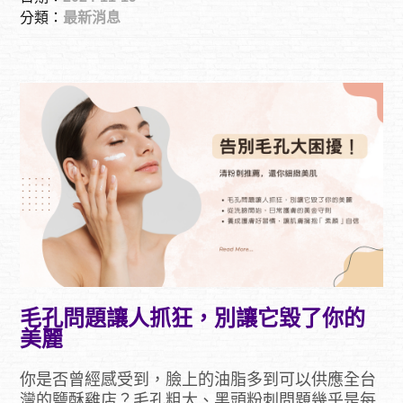
分類：
最新消息
毛孔問題讓人抓狂，別讓它毀了你的
美麗
你是否曾經感受到，臉上的油脂多到可以供應全台
灣的鹽酥雞店？毛孔粗大、黑頭粉刺問題幾乎是每