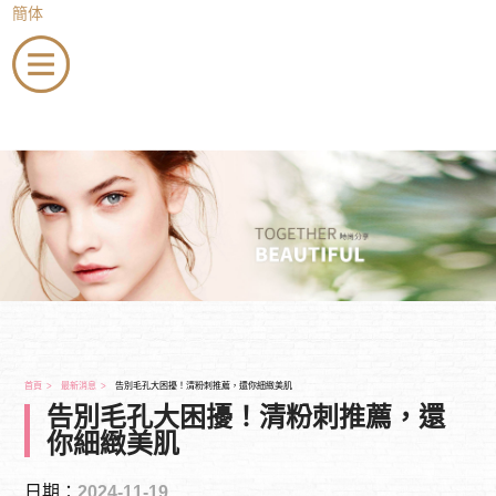
簡体
menu
會員登入
店家登入
加入會員
最新消息
美睫
美甲
紋繡
除毛
美容
美髮
新秘
到府服務
全省教學
會員專區
聯絡我們
首頁
最新消息
告別毛孔大困擾！清粉刺推薦，還你細緻美肌
告別毛孔大困擾！清粉刺推薦，還
你細緻美肌
日期：
2024-11-19