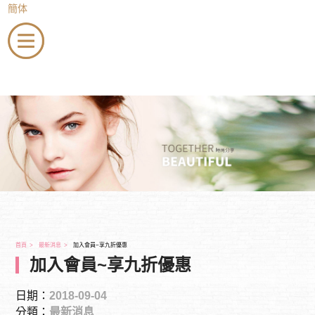
簡体
menu
會員登入
店家登入
加入會員
最新消息
美睫
美甲
紋繡
除毛
美容
美髮
新秘
到府服務
全省教學
會員專區
聯絡我們
首頁
最新消息
加入會員~享九折優惠
加入會員~享九折優惠
日期：
2018-09-04
分類：
最新消息